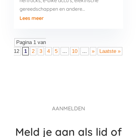
heftrucks, e-bike accu’s, elektrische
gereedschappen en andere…
Lees meer
Pagina 1 van
12
1
2
3
4
5
...
10
...
»
Laatste »
AANMELDEN
Meld je aan als lid of