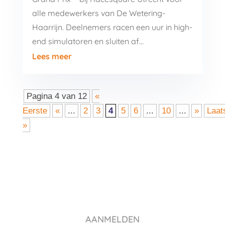
alle medewerkers van De Wetering-
Haarrijn. Deelnemers racen een uur in high-
end simulatoren en sluiten af…
Lees meer
Pagina 4 van 12
«
Eerste
«
...
2
3
4
5
6
...
10
...
»
Laat
»
AANMELDEN