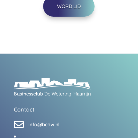
WORD LID
Contact

info@bcdw.nl