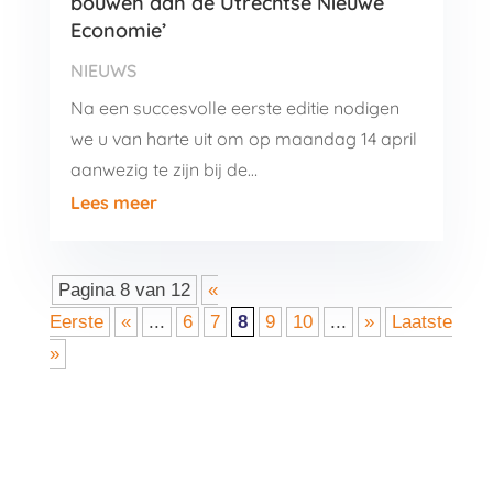
bouwen aan de Utrechtse Nieuwe
Economie’
NIEUWS
Na een succesvolle eerste editie nodigen
we u van harte uit om op maandag 14 april
aanwezig te zijn bij de…
Lees meer
Pagina 8 van 12
«
Eerste
«
...
6
7
8
9
10
...
»
Laatste
»