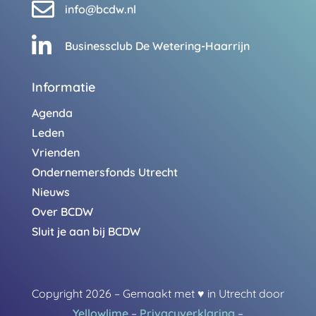

info@bcdw.nl

Businessclub De Wetering-Haarrijn
Informatie
Agenda
Leden
Vrienden
Ondernemersfonds Utrecht
Nieuws
Over BCDW
Sluit je aan bij BCDW
Copyright 2026 – Gemaakt met
♥
in Utrecht door
Yellowlime
–
Privacyverklaring
–