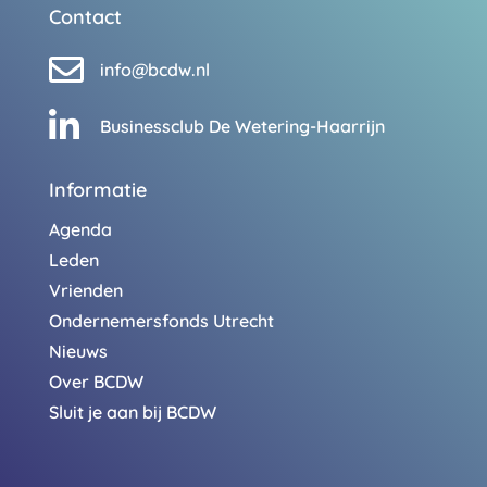
Contact

info@bcdw.nl

Businessclub De Wetering-Haarrijn
Informatie
Agenda
Leden
Vrienden
Ondernemersfonds Utrecht
Nieuws
Over BCDW
Sluit je aan bij BCDW