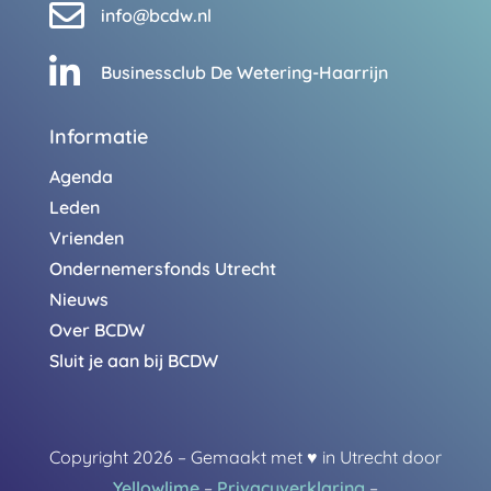

info@bcdw.nl

Businessclub De Wetering-Haarrijn
Informatie
Agenda
Leden
Vrienden
Ondernemersfonds Utrecht
Nieuws
Over BCDW
Sluit je aan bij BCDW
Copyright 2026 – Gemaakt met
♥
in Utrecht door
Yellowlime
–
Privacyverklaring
–