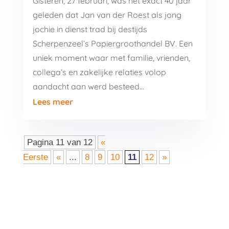
Gisteren, 27 februari, was het exact 40 jaar
geleden dat Jan van der Roest als jong
jochie in dienst trad bij destijds
Scherpenzeel’s Papiergroothandel BV. Een
uniek moment waar met familie, vrienden,
collega’s en zakelijke relaties volop
aandacht aan werd besteed...
Lees meer
Pagina 11 van 12
«
Eerste
«
...
8
9
10
11
12
»