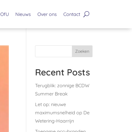
OfU
Nieuws
Over ons
Contact
Zoeken
Recent Posts
Terugblik: zonnige BCDW
Summer Break
Let op: nieuwe
maximumsnelheid op De
Wetering-Haarrijn
Toename accubranden