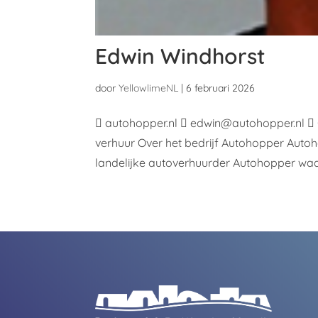
Edwin Windhorst
door
YellowlimeNL
|
6 februari 2026
 autohopper.nl  edwin@autohopper.nl  0
verhuur Over het bedrijf Autohopper Autoho
landelijke autoverhuurder Autohopper waar 