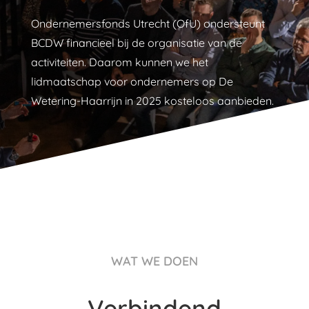
Ondernemersfonds Utrecht (OfU) ondersteunt
BCDW financieel bij de organisatie van de
activiteiten. Daarom kunnen we het
lidmaatschap voor ondernemers op De
Wetering-Haarrijn in 2025 kosteloos aanbieden.
WAT WE DOEN
Verbindend