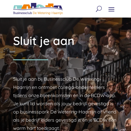
Sluit je aan
Sluit je aan bij Businessclub De Wetering-
Haarrijn en ontmoet collega-ondernemers
tijdens onze bijeenkomsten én in de BCDW-app.
Je kunt lid worden als jouw bedrijf gevestigd is
op businesspark De Wetering-Haarrijn of vriend
als je bedrijf elders gevestigd is én je BCDW een
warm hart toedraagt.