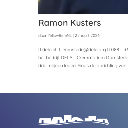
Ramon Kusters
door
YellowlimeNL
|
2 maart 2026
 dela.nl  Domstede@dela.org  088 – 
het bedrijf DELA – Crematorium Domstede
drie miljoen leden. Sinds de oprichting van D