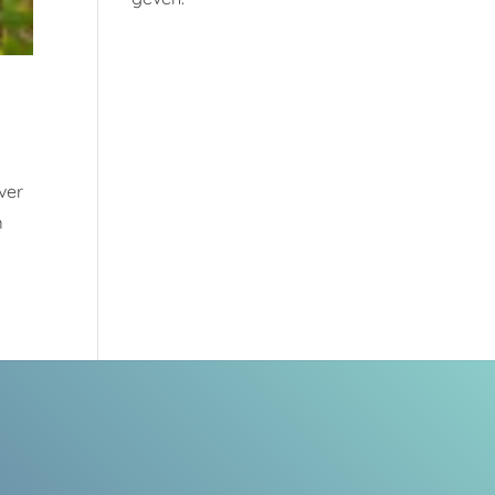
ver
m