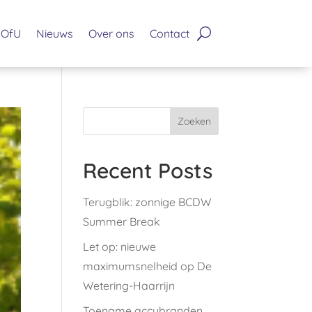
OfU
Nieuws
Over ons
Contact
Zoeken
Recent Posts
Terugblik: zonnige BCDW
Summer Break
Let op: nieuwe
maximumsnelheid op De
Wetering-Haarrijn
Toename accubranden