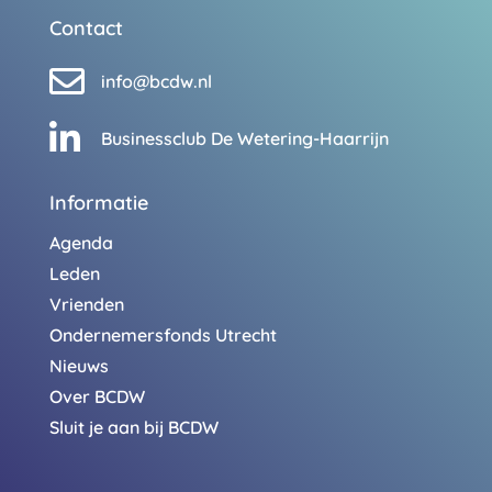
Contact

info@bcdw.nl

Businessclub De Wetering-Haarrijn
Informatie
Agenda
Leden
Vrienden
Ondernemersfonds Utrecht
Nieuws
Over BCDW
Sluit je aan bij BCDW