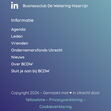

Businessclub De Wetering-Haarrijn
Informatie
Agenda
Leden
Vrienden
Ondernemersfonds Utrecht
Nieuws
Over BCDW
Sluit je aan bij BCDW
Copyright 2026 – Gemaakt met
♥
in Utrecht door
Yellowlime
–
Privacyverklaring
–
Cookieverklaring