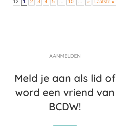
12
1
2
3
4
5
...
10
...
»
Laatste »
AANMELDEN
Meld je aan als lid of
word een vriend van
BCDW!