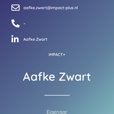

aafke.zwart@impact-plus.nl

–

Aafke Zwart
IMPACT+
Aafke Zwart
Eigenaar