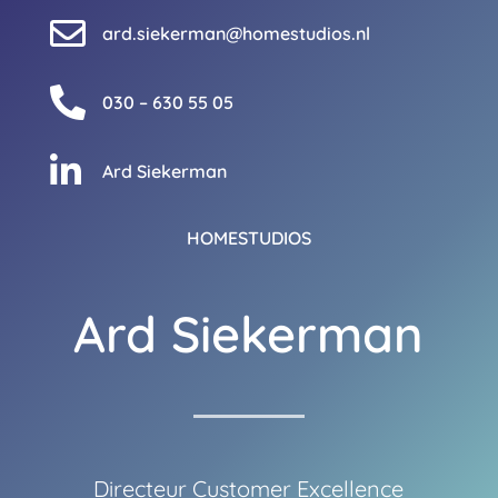

ard.siekerman@homestudios.nl

030 – 630 55 05

Ard Siekerman
HOMESTUDIOS
Ard Siekerman
Directeur Customer Excellence