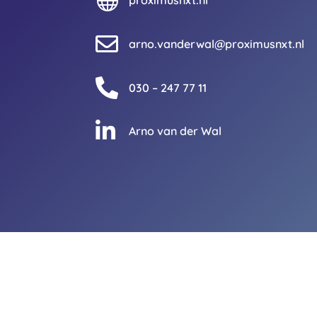

proximusnxt.nl

arno.vanderwal@proximusnxt.nl

030 – 247 77 11

Arno van der Wal