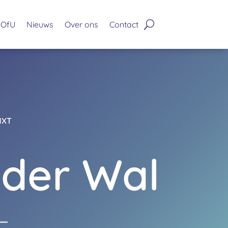
OfU
Nieuws
Over ons
Contact
NXT
 der Wal