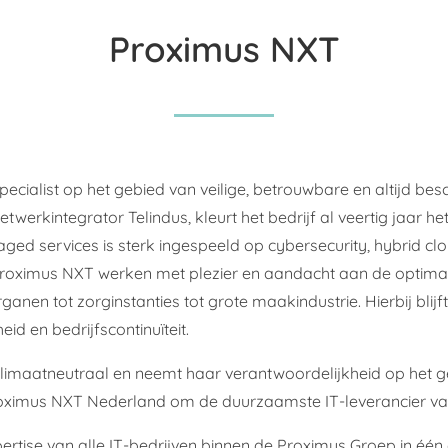
Proximus NXT
cialist op het gebied van veilige, betrouwbare en altijd besc
werkintegrator Telindus, kleurt het bedrijf al veertig jaar h
ged services is sterk ingespeeld op cybersecurity, hybrid cl
roximus NXT werken met plezier en aandacht aan de optimalis
nen tot zorginstanties tot grote maakindustrie. Hierbij blijf
d en bedrijfscontinuïteit.
limaatneutraal en neemt haar verantwoordelijkheid op het 
roximus NXT Nederland om de duurzaamste IT-leverancier van
rtise van alle IT-bedrijven binnen de Proximus Groep in éé