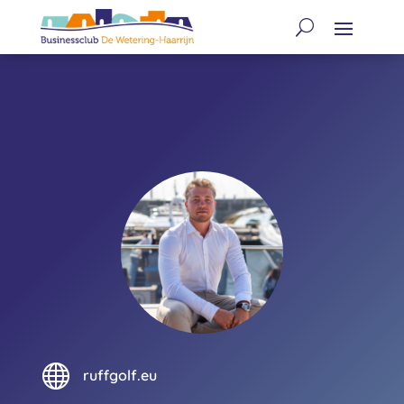

ruffgolf.eu