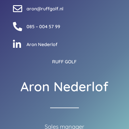

aron@ruffgolf.nl

085 – 004 57 99

Aron Nederlof
RUFF GOLF
Aron Nederlof
Sales manager