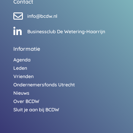
Contact

info@bcdw.nl

Businessclub De Wetering-Haarrijn
Informatie
Agenda
Leden
Vrienden
Ondernemersfonds Utrecht
Nieuws
Over BCDW
Sluit je aan bij BCDW