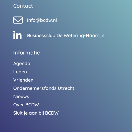
Contact

info@bcdw.nl

Businessclub De Wetering-Haarrijn
Informatie
Agenda
Leden
Vrienden
Ondernemersfonds Utrecht
Nieuws
Over BCDW
Sluit je aan bij BCDW