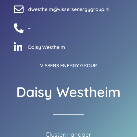

dwestheim@vissersenergygroup.nl

–

Daisy Westheim
VISSERS ENERGY GROUP
Daisy Westheim
Clustermanager