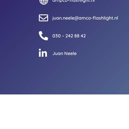

ampco-flashlight.nl

juan.neele@amco-flashlight.nl

030 – 242 88 42

Juan Neele