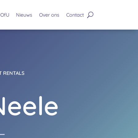
OfU
Nieuws
Over ons
Contact
T RENTALS
Neele