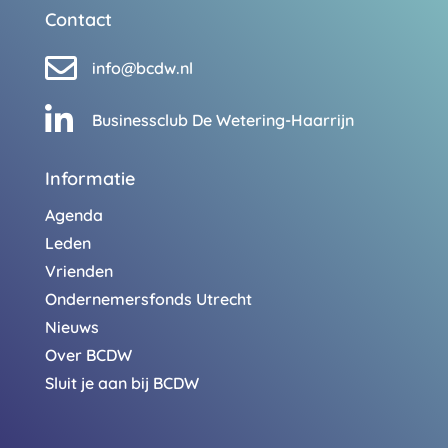
Contact

info@bcdw.nl

Businessclub De Wetering-Haarrijn
Informatie
Agenda
Leden
Vrienden
Ondernemersfonds Utrecht
Nieuws
Over BCDW
Sluit je aan bij BCDW