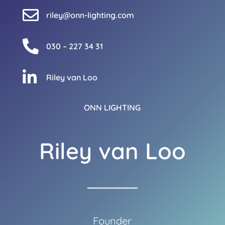

riley@onn-lighting.com

030 – 227 34 31

Riley van Loo
ONN LIGHTING
Riley van Loo
Founder