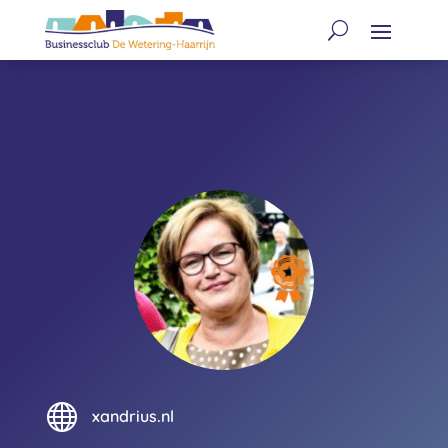

xandrius.nl