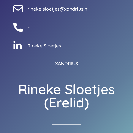

rineke.sloetjes@xandrius.nl

–

Rineke Sloetjes
XANDRIUS
Rineke Sloetjes
(Erelid)