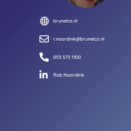

brunelco.nl

r.noordink@brunelco.nl

053 573 1100

Rob Noordink