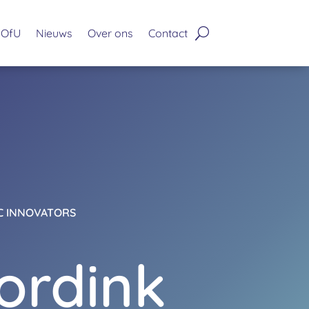
OfU
Nieuws
Over ons
Contact
C INNOVATORS
ordink