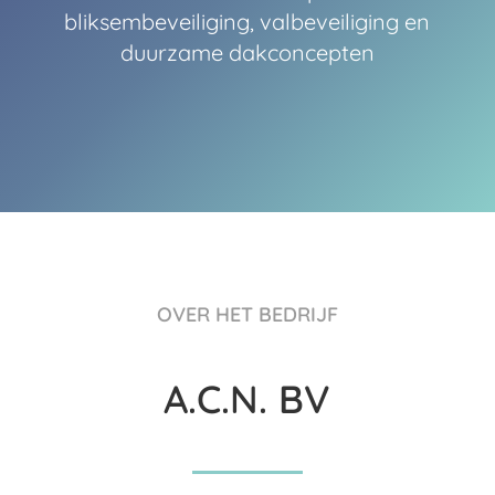
bliksembeveiliging, valbeveiliging en
duurzame dakconcepten
OVER HET BEDRIJF
A.C.N. BV