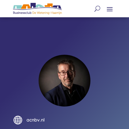

acnbv.nl