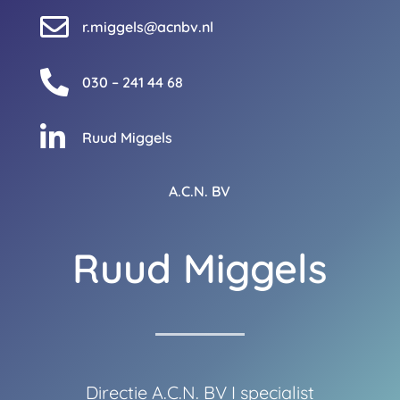

r.miggels@acnbv.nl

030 – 241 44 68

Ruud Miggels
A.C.N. BV
Ruud Miggels
Directie A.C.N. BV I specialist