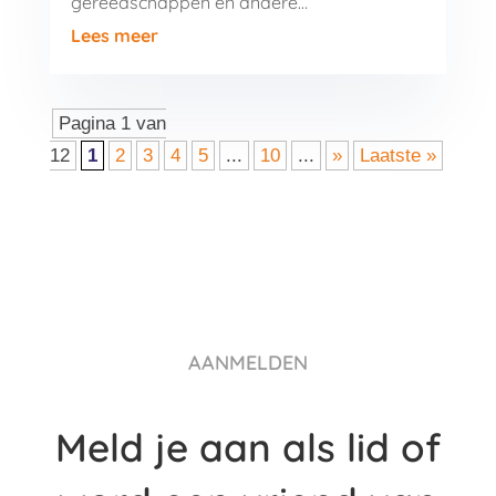
gereedschappen en andere…
Lees meer
Pagina 1 van
12
1
2
3
4
5
...
10
...
»
Laatste »
AANMELDEN
Meld je aan als lid of