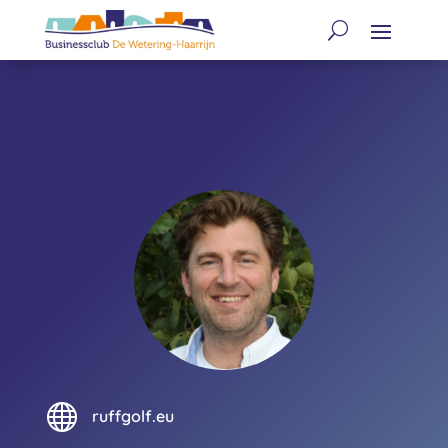

ruffgolf.eu