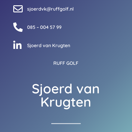

sjoerdvk@ruffgolf.nl

085 – 004 57 99

Sjoerd van Krugten
RUFF GOLF
Sjoerd van
Krugten