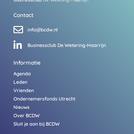
Contact

info@bcdw.nl

Businessclub De Wetering-Haarrijn
Informatie
Agenda
Leden
Vrienden
Ondernemersfonds Utrecht
Nieuws
Over BCDW
Sluit je aan bij BCDW